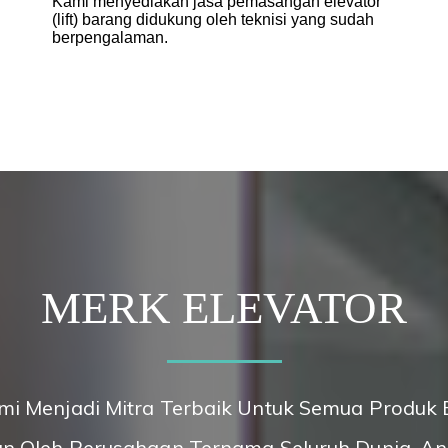
Kami menyediakan jasa pemasangan elevator
(lift) barang didukung oleh teknisi yang sudah
berpengalaman.
MERK ELEVATOR
i Menjadi Mitra Terbaik Untuk Semua Produk El
n Oleh Perusahaan Ternama Seluruh Dunia. A