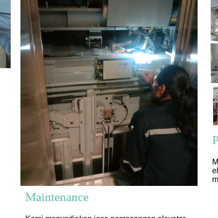
P
M
e
m
Maintenance