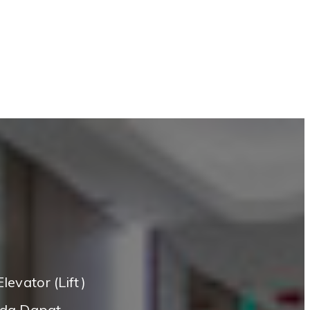
evator (Lift)
nda Dapat